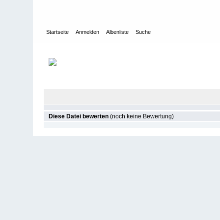
Startseite
Anmelden
Albenliste
Suche
Galerie
>
2019
>
5. München SAW 2019
Diese Datei bewerten
(noch keine Bewertung)